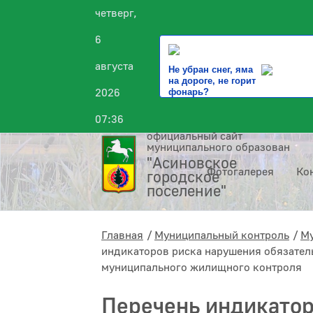
четверг,
6
августа
Не убран снег, яма
на дороге, не горит
2026
фонарь?
07:36
официальный сайт
муниципального образования
"Асиновское
Фотогалерея
Ко
городское
поселение"
Главная
Муниципальный контроль
Му
индикаторов риска нарушения обязател
муниципального жилищного контроля
Перечень индикатор