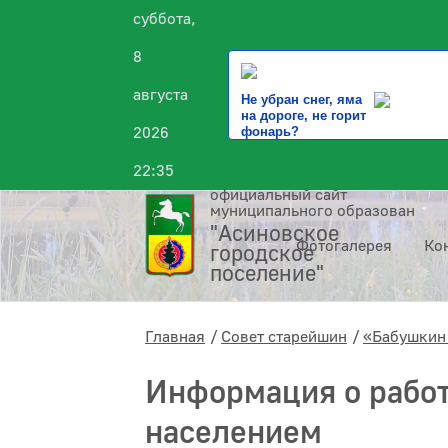
суббота,
8
августа
Не убран снег, яма
на дороге, не горит
2026
фонарь?
22:35
официальный сайт
муниципального образования
"Асиновское
Фотогалерея
Ко
городское
поселение"
Главная
Совет старейшин
«Бабушкин
Информация о работ
населением