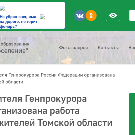
По
Не убран снег, яма
на дороге, не горит
фонарь?
 образования
Фотогалерея
Контакты
Во
оселение"
еля Генпрокурора России Федерации организована
ой области
ителя Генпрокурора
анизована работа
жителей Томской области