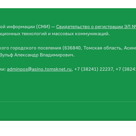
вой информации (СМИ) —
Свидетельство о регистрации ЭЛ 
ационных технологий и массовых коммуникаций.
го городского поселения (636840, Томская область, Асино
— Вульф Александр Владимирович.
ии:
adminpos@asino.tomsknet.ru
, +7 (38241) 22237, +7 (3824