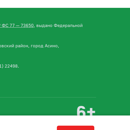
№ ФС 77 — 73650
, выдано Федеральной
вский район, город Асино,
1) 22498.
6+